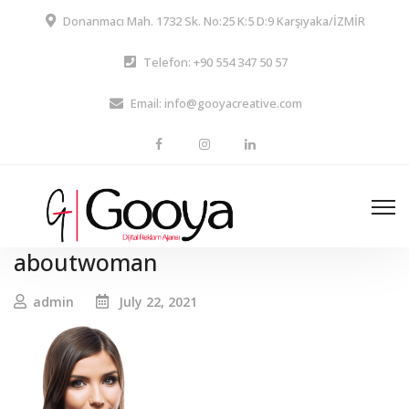
Donanmacı Mah. 1732 Sk. No:25 K:5 D:9 Karşıyaka/İZMİR
Telefon: +90 554 347 50 57
Email: info@gooyacreative.com
aboutwoman
admin
July 22, 2021