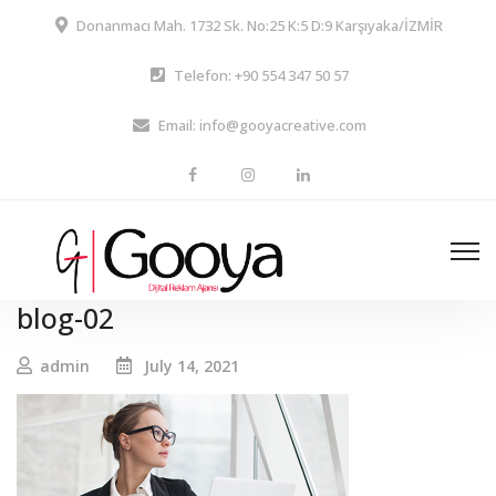
Donanmacı Mah. 1732 Sk. No:25 K:5 D:9 Karşıyaka/İZMİR
Telefon: +90 554 347 50 57
Email: info@gooyacreative.com
blog-02
admin
July 14, 2021