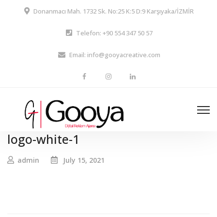
Donanmacı Mah. 1732 Sk. No:25 K:5 D:9 Karşıyaka/İZMİR
Telefon: +90 554 347 50 57
Email: info@gooyacreative.com
logo-white-1
admin
July 15, 2021