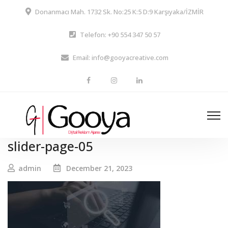
Donanmacı Mah. 1732 Sk. No:25 K:5 D:9 Karşıyaka/İZMİR
Telefon: +90 554 347 50 57
Email: info@gooyacreative.com
slider-page-05
admin
December 21, 2023